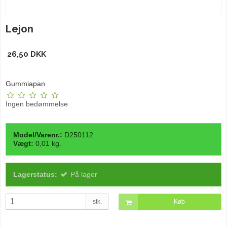
Lejon
26,50 DKK
Gummiapan
Ingen bedømmelse
Model/Varenr.:
D250112
Vægt:
0,01
kg.
Lagerstatus:
På lager
stk.
Køb