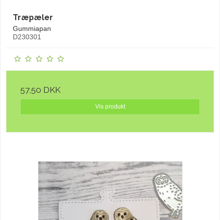
Træpæler
Gummiapan
D230301
57,50 DKK
Vis produkt