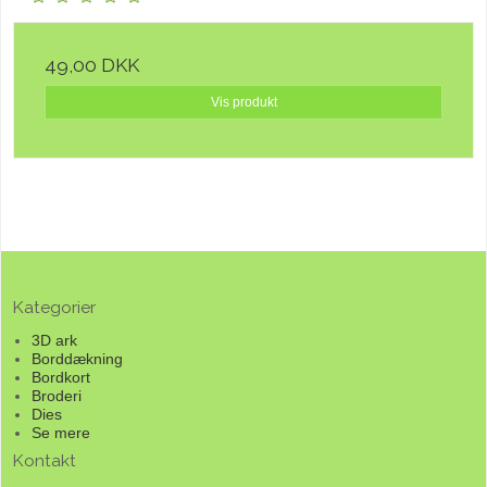
49,00 DKK
Vis produkt
Kategorier
3D ark
Borddækning
Bordkort
Broderi
Dies
Se mere
Kontakt